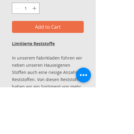
Add to Cart
Limitierte Reststoffe
In unserem Fabirkladen führen wir
neben unseren Hauseigenen
Stoffen auch eine riesige Anzahl an
Reststoffen. Von diesen Reststoffen
haben wir ein Sortiment von mehr
als 125 verschiedenen, bereits in 2
Meter Coupons zugeschnittene,
Artikel an und das zu einem
unschlagbaren Tiefstpreis.
Bestellen Sie noch heute!